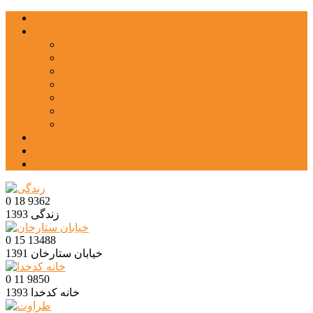
صفحه اصلی
گالری ها
گالری ها
گالری یک
گالری دو
گالری سه
گالری چهار
گالری پنج
گالری شش
اخبار
درباره من
تماس
0
18
9362
زندگی
1393
0
15
13488
خیابان ستارخان
1391
0
11
9850
خانه کدخدا
1393