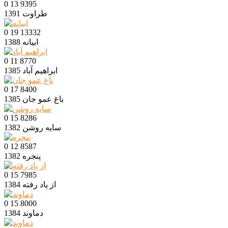
0
13
9395
طراوت
1391
0
19
13332
ابیانه
1388
0
11
8770
ابراهیم آباد
1385
0
17
8400
باغ عمو جان
1385
0
15
8286
سایه روشن
1382
0
12
8587
پنجره
1382
0
15
7985
از یاد رفته
1384
0
15
8000
دماوند
1384