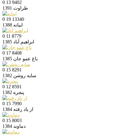
0
13
9402
طراوت
1391
0
19
13340
ابیانه
1388
0
11
8779
ابراهیم آباد
1385
0
17
8408
باغ عمو جان
1385
0
15
8291
سایه روشن
1382
0
12
8591
پنجره
1382
0
15
7990
از یاد رفته
1384
0
15
8003
دماوند
1384