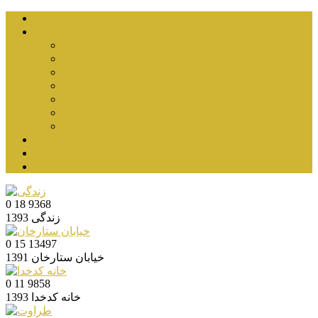
صفحه اصلی
گالری ها
گالری ها
گالری یک
گالری دو
گالری سه
گالری چهار
گالری پنج
گالری شش
اخبار
درباره من
تماس
0
18
9368
زندگی
1393
0
15
13497
خیابان ستارخان
1391
0
11
9858
خانه کدخدا
1393